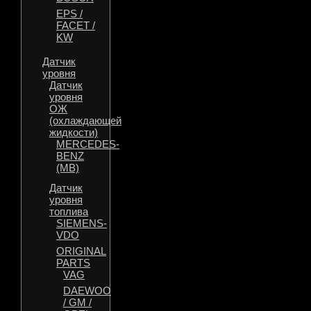
EPS /
FACET /
KW
Датчик
уровня
Датчик
уровня
ОЖ
(охлаждающей
жидкости)
MERCEDES-
BENZ
(MB)
Датчик
уровня
топлива
SIEMENS-
VDO
ORIGINAL
PARTS
VAG
DAEWOO
/ GM /