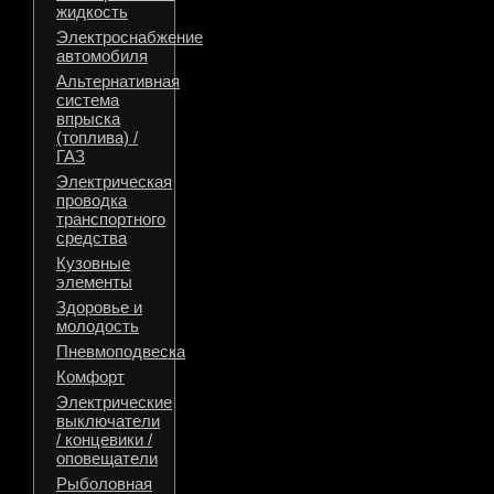
жидкость
Электроснабжение
автомобиля
Альтернативная
система
впрыска
(топлива) /
ГАЗ
Электрическая
проводка
транспортного
средства
Кузовные
элементы
Здоровье и
молодость
Пневмоподвеска
Комфорт
Электрические
выключатели
/ концевики /
оповещатели
Рыболовная