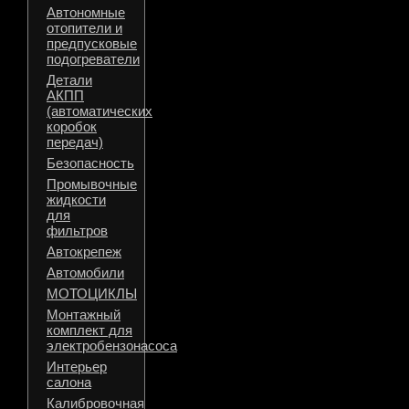
Автономные
отопители и
предпусковые
подогреватели
Детали
АКПП
(автоматических
коробок
передач)
Безопасность
Промывочные
жидкости
для
фильтров
Автокрепеж
Автомобили
МОТОЦИКЛЫ
Монтажный
комплект для
электробензонасоса
Интерьер
салона
Калибровочная