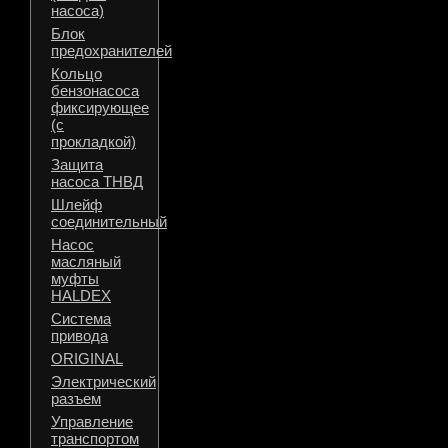
насоса)
Блок
предохранителей
Кольцо
бензонасоса
фиксирующее
(с
прокладкой)
Защита
насоса ТНВД
Шлейф
соединительный
Насос
масляный
муфты
HALDEX
Система
привода
ORIGINAL
Электрический
разъем
Управление
транспортом