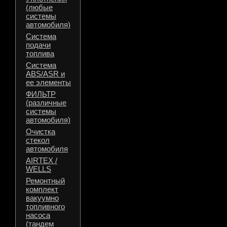
(любые
системы
автомобиля)
Система
подачи
топлива
Система
ABS/ASR и
ее элементы
ФИЛЬТР
(различные
системы
автомобиля)
Очистка
стекол
автомобиля
AIRTEX /
WELLS
Ремонтный
комплект
вакуумно
топливного
насоса
(тандем