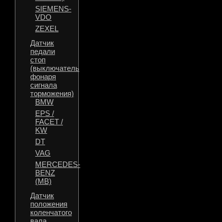
SIEMENS-
VDO
ZEXEL
Датчик
педали
стоп
(выключатель
фонаря
сигнала
торможения)
BMW
EPS /
FACET /
KW
DT
VAG
MERCEDES-
BENZ
(MB)
Датчик
положения
коленчатого
вала