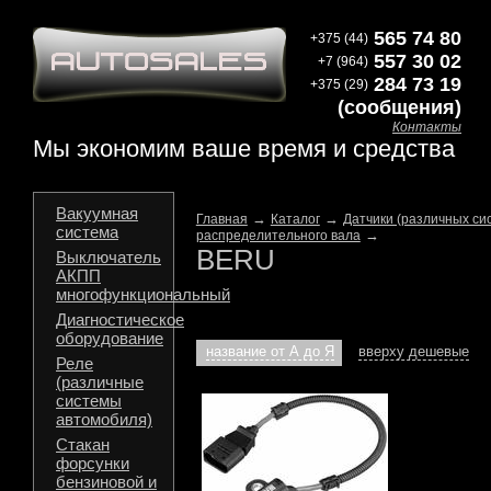
565 74 80
+375 (44)
557 30 02
+7 (964)
284 73 19
+375 (29)
(сообщения)
Контакты
Мы экономим ваше время и средства
Вакуумная
→
→
Главная
Каталог
Датчики (различных си
система
→
распределительного вала
BERU
Выключатель
АКПП
многофункциональный
Диагностическое
оборудование
название от А до Я
вверху дешевые
Реле
(различные
системы
автомобиля)
Стакан
форсунки
бензиновой и