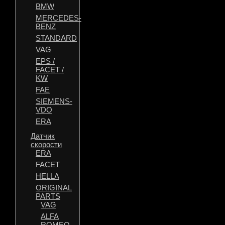
BMW
MERCEDES-
BENZ
STANDARD
VAG
EPS /
FACET /
KW
FAE
SIEMENS-
VDO
ERA
Датчик
скорости
ERA
FACET
HELLA
ORIGINAL
PARTS
VAG
ALFA
ROMEO