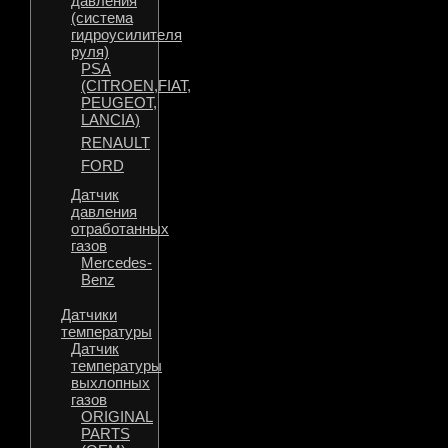
давления
(система
гидроусилителя
руля)
PSA
(CITROEN,FIAT,
PEUGEOT,
LANCIA)
RENAULT
FORD
Датчик
давления
отработанных
газов
Mercedes-
Benz
Датчики
температуры
Датчик
температуры
выхлопных
газов
ORIGINAL
PARTS