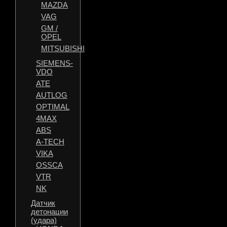
MAZDA
VAG
GM /
OPEL
MITSUBISHI
SIEMENS-
VDO
ATE
AUTLOG
OPTIMAL
4MAX
ABS
A-TECH
VIKA
OSSCA
VTR
NK
Датчик
детонации
(удара)