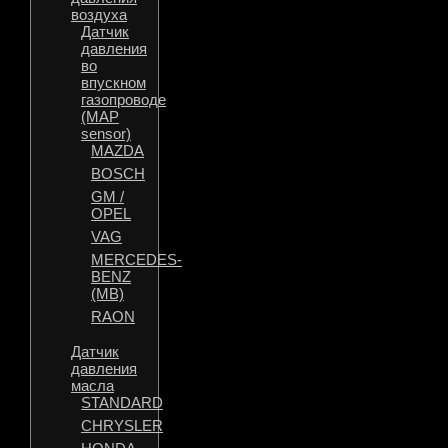
воздуха
Датчик
давления
во
впускном
газопроводе
(MAP
sensor)
MAZDA
BOSCH
GM /
OPEL
VAG
MERCEDES-
BENZ
(MB)
RAON
Датчик
давления
масла
STANDARD
CHRYSLER