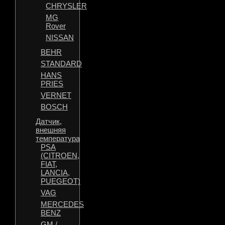
CHRYSLER
MG
Rover
NISSAN
BEHR
STANDARD
HANS
PRIES
VERNET
BOSCH
Датчик,
внешняя
температура
PSA
(CITROEN,
FIAT,
LANCIA,
PUEGEOT)
VAG
MERCEDES
BENZ
GM /