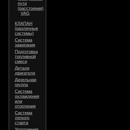
пути
(расстояния)
VAG
КЛАПАН
(различные
системы)
Система
зажигания
Подготовка
топливной
смеси
Детали
двигателя
Дизельная
группа
Система
охлаждения
или
отопления
Система
легкого
старта
Уплотнения