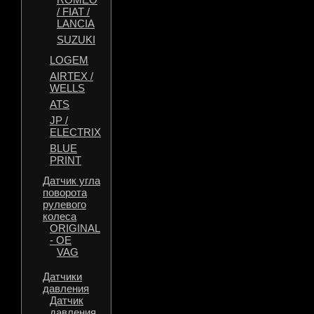
/ FIAT /
LANCIA
SUZUKI
LOGEM
AIRTEX /
WELLS
ATS
JP /
ELECTRIX
BLUE
PRINT
Датчик угла
поворота
рулевого
колеса
ORIGINAL
- OE
VAG
Датчики
давления
Датчик
давления