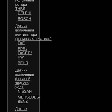
положения
ротора
ТНВД
DELPHI
BOSCH
Датчик
включения
вентилятора
(термовыключатель)
FAE
EPS /
FACET /
KW
BEHR
Датчик
включения
фонарей
заднего
хода
NISSAN
MERSEDES-
BENZ
Датчик