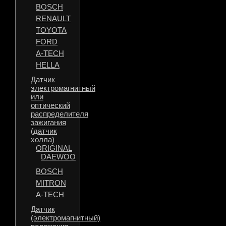
BOSCH
RENAULT
TOYOTA
FORD
A-TECH
HELLA
Датчик
электромагнитный
или
оптический
распределителя
зажигания
(датчик
холла)
ORIGINAL
DAEWOO
BOSCH
MITRON
A-TECH
Датчик
(электромагнитный)