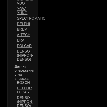
VDO
YOW
YUNG
SPECTROMATIC
DELPHI
BREMI
A-TECH
ERA
POLCAR
DENSO
(NIPPON-
DENSO)
Датчик
опережения
угла
впрыска
BOSCH
DELPHI /
LUCAS
DENSO
(NIPPON-
DENSO)