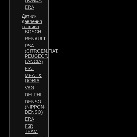
HONDA
ERA
Датчик
давления
топлива
BOSCH
RENAULT
PSA
(CITROEN,FIAT,
PEUGEOT,
LANCIA)
FIAT
MEAT &
DORIA
VAG
DELPHI
DENSO
(NIPPON-
DENSO)
ERA
F5R
TEAM