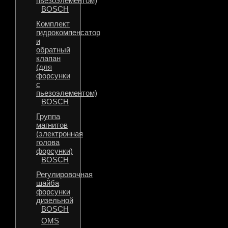
пьезоэлементом)
BOSCH
Комплект
гидрокомпенсатор
и
обратный
клапан
(для
форсунки
с
пьезоэлементом)
BOSCH
Группа
магнитов
(электронная
голова
форсунки)
BOSCH
Регулировочная
шайба
форсунки
дизельной
BOSCH
OMS