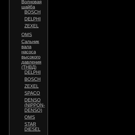
Волновая
шайба
BOSCH
DELPHI
ZEXEL
OMS
Сальник
вала
насоса
высокого
давления
(ТНВД)
DELPHI
BOSCH
ZEXEL
SPACO
DENSO
(NIPPON-
DENSO)
OMS
STAR
DIESEL