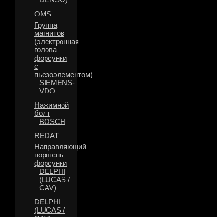
OMS
Группа
магнитов
(электронная
голова
форсунки
с
пьезоэлементом)
SIEMENS-
VDO
Нажимной
болт
BOSCH
REDAT
Направляющий
поршень
форсунки
DELPHI
(LUCAS /
CAV)
DELPHI
(LUCAS /