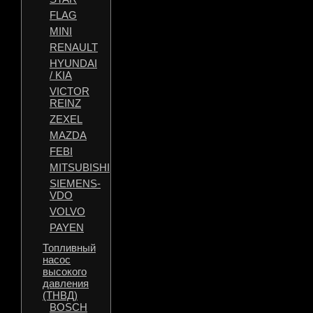
FLAG
MINI
RENAULT
HYUNDAI
/ KIA
VICTOR
REINZ
ZEXEL
MAZDA
FEBI
MITSUBISHI
SIEMENS-
VDO
VOLVO
PAYEN
Топливный
насос
высокого
давления
(ТНВД)
BOSCH