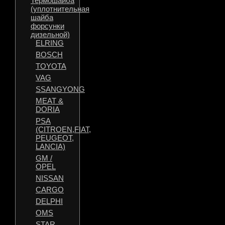
Термошайба
(уплотнительная
шайба
форсунки
дизельной)
ELRING
BOSCH
TOYOTA
VAG
SSANGYONG
MEAT &
DORIA
PSA
(CITROEN,FIAT,
PEUGEOT,
LANCIA)
GM /
OPEL
NISSAN
CARGO
DELPHI
OMS
STAR