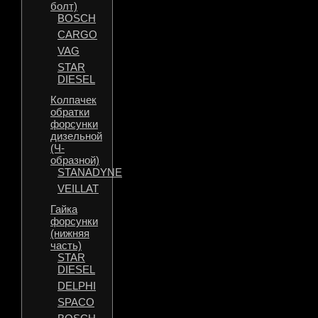
болт)
BOSCH
CARGO
VAG
STAR
DIESEL
Колпачек
обратки
форсунки
дизельной
(Ч-
образной)
STANADYNE
VEILLAT
Гайка
форсунки
(нижняя
часть)
STAR
DIESEL
DELPHI
SPACO