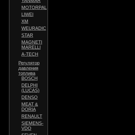
YANMAR
MOTORPAL
LIWEI
XM
WEURADIC
STAR
MAGNETI
MARELLI
A-TECH
Регулятор
давления
топлива
BOSCH
DELPHI
(LUCAS)
DENSO
MEAT &
DORIA
RENAULT
SIEMENS-
VDO