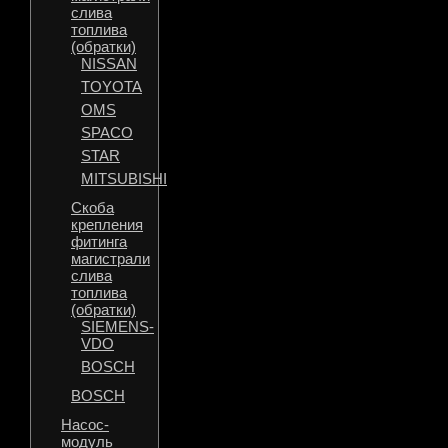
слива
топлива
(обратки)
NISSAN
TOYOTA
OMS
SPACO
STAR
MITSUBISHI
Скоба
крепления
фитинга
магистрали
слива
топлива
(обратки)
SIEMENS-
VDO
BOSCH
BOSCH
Насос-
модуль