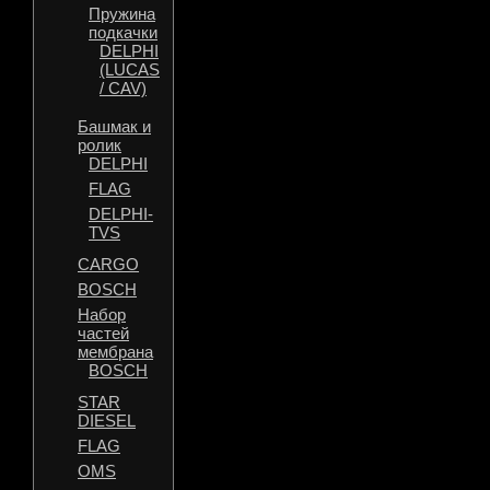
Пружина
подкачки
DELPHI
(LUCAS
/ CAV)
Башмак и
ролик
DELPHI
FLAG
DELPHI-
TVS
CARGO
BOSCH
Набор
частей
мембрана
BOSCH
STAR
DIESEL
FLAG
OMS