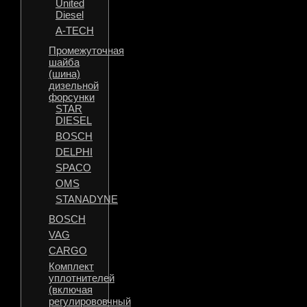
United
Diesel
A-TECH
Промежуточная
шайба
(шина)
дизельной
форсунки
STAR
DIESEL
BOSCH
DELPHI
SPACO
OMS
STANADYNE
BOSCH
VAG
CARGO
Комплект
уплотнителей
(включая
регулирововчный