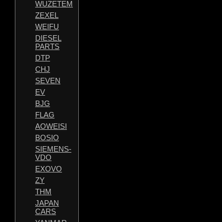
WUZETEM
ZEXEL
WEIFU
DIESEL
PARTS
DTP
CHJ
SEVEN
EV
BJG
FLAG
AOWEISI
BOSIO
SIEMENS-
VDO
EXOVO
ZY
THM
JAPAN
CARS