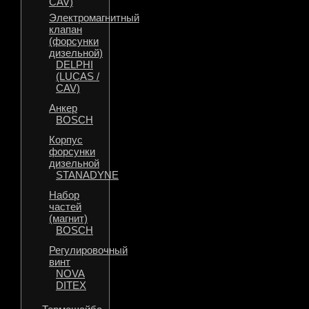
CAV)
Электромагнитный
клапан
(форсунки
дизельной)
DELPHI
(LUCAS /
CAV)
Анкер
BOSCH
Корпус
форсунки
дизельной
STANADYNE
Набор
частей
(магнит)
BOSCH
Регулировочный
винт
NOVA
DITEX