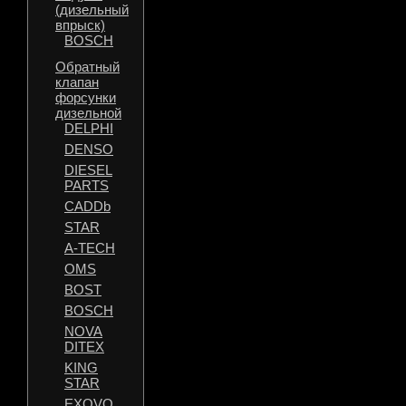
(дизельный
впрыск)
BOSCH
Обратный
клапан
форсунки
дизельной
DELPHI
DENSO
DIESEL
PARTS
CADDb
STAR
A-TECH
OMS
BOST
BOSCH
NOVA
DITEX
KING
STAR
EXOVO