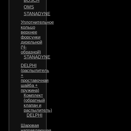
BOSCH
OMS
STANADYNE
Уплотнительное
кольцо
верхнее
форсунки
дизельной
(Ч-
образной)
STANADYNE
DELPHI
(распылитель
+
проставочная
шайба +
пружина)
Комплект
(обратный
клапан и
распылитель)
DELPHI
Шаровая
направляющая