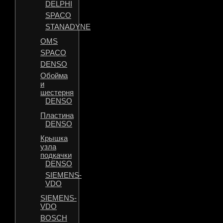
DELPHI
SPACO
STANADYNE
OMS
SPACO
DENSO
Обойма
и
шестерня
DENSO
Пластина
DENSO
Крышка
узла
подкачки
DENSO
SIEMENS-
VDO
SIEMENS-
VDO
BOSCH