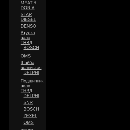
MEAT &
DORIA
STAR
DIESEL
DENSO
Втулка
вала
ТНВД
BOSCH
OMS
Шайба
волнистая
DELPHI
Подшипник
вала
ТНВД
DELPHI
SNR
BOSCH
ZEXEL
OMS