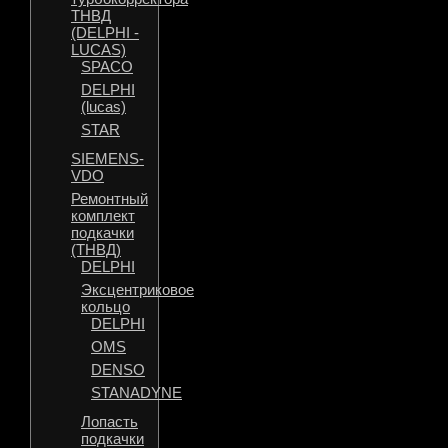
ТНВД
(DELPHI -
LUCAS)
SPACO
DELPHI
(lucas)
STAR
SIEMENS-
VDO
Ремонтный
комплект
подкачки
(ТНВД)
DELPHI
Эксцентриковое
кольцо
DELPHI
OMS
DENSO
STANADYNE
Лопасть
подкачки