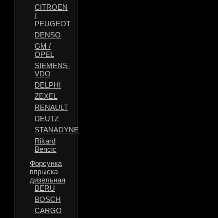
CITROEN
/
PEUGEOT
DENSO
GM /
OPEL
SIEMENS-
VDO
DELPHI
ZEXEL
RENAULT
DEUTZ
STANADYNE
Rikard
Bencic
Форсунка
впрыска
дизельная
BERU
BOSCH
CARGO