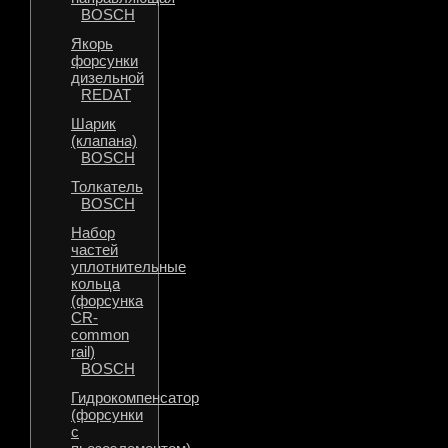
BOSCH
Якорь
форсунки
дизельной
REDAT
Шарик
(клапана)
BOSCH
Толкатель
BOSCH
Набор
частей
уплотнительные
кольца
(форсунка
CR-
common
rail)
BOSCH
Гидрокомпенсатор
(форсунки
с