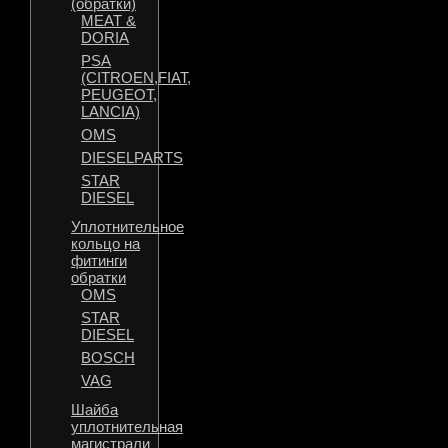
(обратки)
MEAT &
DORIA
PSA
(CITROEN,FIAT,
PEUGEOT,
LANCIA)
OMS
DIESELPARTS
STAR
DIESEL
Уплотнительное
кольцо на
фитинги
обратки
OMS
STAR
DIESEL
BOSCH
VAG
Шайба
уплотнительная
магистрали