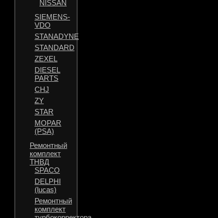
NISSAN
SIEMENS-
VDO
STANADYNE
STANDARD
ZEXEL
DIESEL
PARTS
CHJ
ZY
STAR
MOPAR
(PSA)
Ремонтный
комплект
ТНВД
SPACO
DELPHI
(lucas)
Ремонтный
комплект
турбокорректора