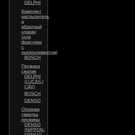
DELPHI
Комплект
распылитель
и
обратный
клапан
(для
форсунки
с
пьезоэлементом)
BOSCH
Пружина
сжатия
DELPHI
(LUCAS /
CAV)
BOSCH
DENSO
Опорная
тарелка
пружины
DENSO
(NIPPON-
DENSO)