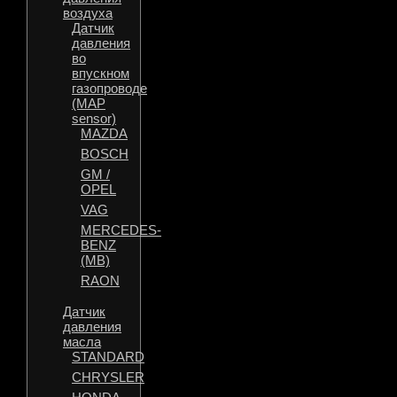
воздуха
Датчик
давления
во
впускном
газопроводе
(MAP
sensor)
MAZDA
BOSCH
GM /
OPEL
VAG
MERCEDES-
BENZ
(MB)
RAON
Датчик
давления
масла
STANDARD
CHRYSLER