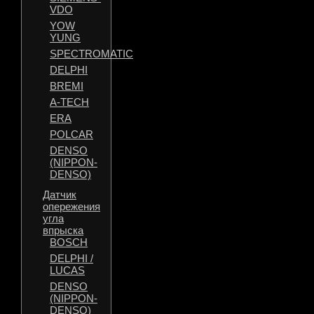
VDO
YOW
YUNG
SPECTROMATIC
DELPHI
BREMI
A-TECH
ERA
POLCAR
DENSO
(NIPPON-
DENSO)
Датчик
опережения
угла
впрыска
BOSCH
DELPHI /
LUCAS
DENSO
(NIPPON-
DENSO)