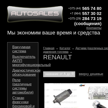
565 74 80
+375 (44)
557 30 02
+7 (964)
284 73 19
+375 (29)
(сообщения)
Контакты
Мы экономим ваше время и средства
Вакуумная
→
→
Главная
Каталог
Датчики (различных си
система
→
давления топлива
RENAULT
Выключатель
АКПП
многофункциональный
Диагностическое
название от А до Я
вверху дешевые
оборудование
Реле
(различные
системы
автомобиля)
Стакан
форсунки
бензиновой и