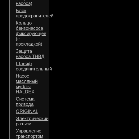
насоса)
Блок
предохранителей
Кольцо
бензонасоса
фиксирующее
(с
прокладкой)
Защита
насоса ТНВД
Шлейф
соединительный
Насос
масляный
муфты
HALDEX
Система
привода
ORIGINAL
Электрический
разъем
Управление
транспортом