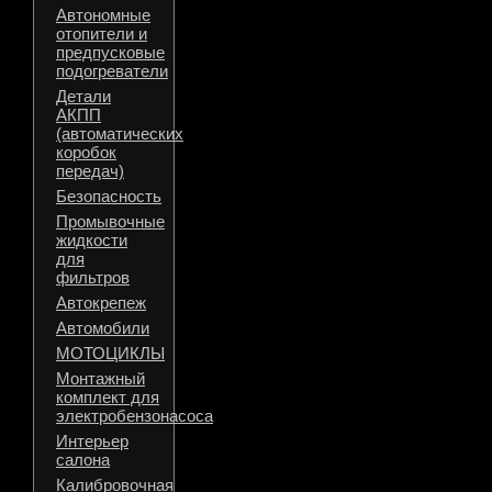
Автономные
отопители и
предпусковые
подогреватели
Детали
АКПП
(автоматических
коробок
передач)
Безопасность
Промывочные
жидкости
для
фильтров
Автокрепеж
Автомобили
МОТОЦИКЛЫ
Монтажный
комплект для
электробензонасоса
Интерьер
салона
Калибровочная