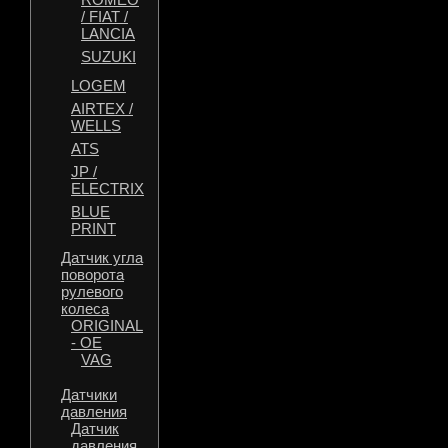
/ FIAT /
LANCIA
SUZUKI
LOGEM
AIRTEX /
WELLS
ATS
JP /
ELECTRIX
BLUE
PRINT
Датчик угла
поворота
рулевого
колеса
ORIGINAL
- OE
VAG
Датчики
давления
Датчик
давления