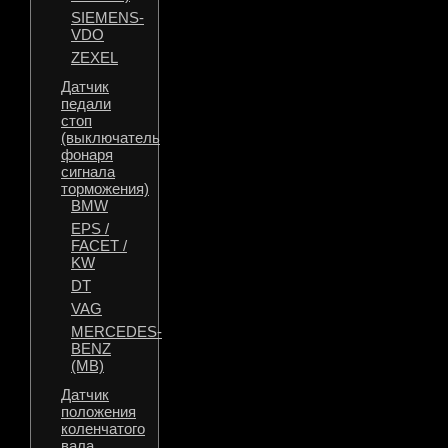
SIEMENS-
VDO
ZEXEL
Датчик
педали
стоп
(выключатель
фонаря
сигнала
торможения)
BMW
EPS /
FACET /
KW
DT
VAG
MERCEDES-
BENZ
(MB)
Датчик
положения
коленчатого
вала