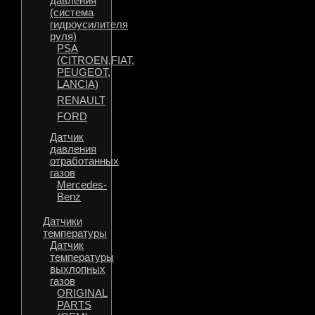
давления
(система
гидроусилителя
руля)
PSA
(CITROEN,FIAT,
PEUGEOT,
LANCIA)
RENAULT
FORD
Датчик
давления
отработанных
газов
Mercedes-
Benz
Датчики
температуры
Датчик
температуры
выхлопных
газов
ORIGINAL
PARTS