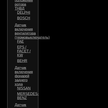
положения
ротора
ТНВД
DELPHI
BOSCH
Датчик
включения
вентилятора
(термовыключатель)
FAE
EPS /
FACET /
KW
BEHR
Датчик
включения
фонарей
заднего
хода
NISSAN
MERSEDES-
BENZ
Датчик