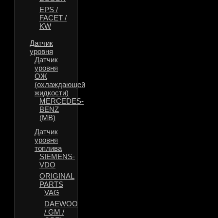
EPS /
FACET /
KW
Датчик
уровня
Датчик
уровня
ОЖ
(охлаждающей
жидкости)
MERCEDES-
BENZ
(MB)
Датчик
уровня
топлива
SIEMENS-
VDO
ORIGINAL
PARTS
VAG
DAEWOO
/ GM /