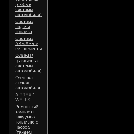
(любые
системы
автомобиля)
Система
подачи
топлива
Система
ABS/ASR и
ее элементы
ФИЛЬТР
(различные
системы
автомобиля)
Очистка
стекол
автомобиля
AIRTEX /
WELLS
Ремонтный
комплект
вакуумно
топливного
насоса
(тандем