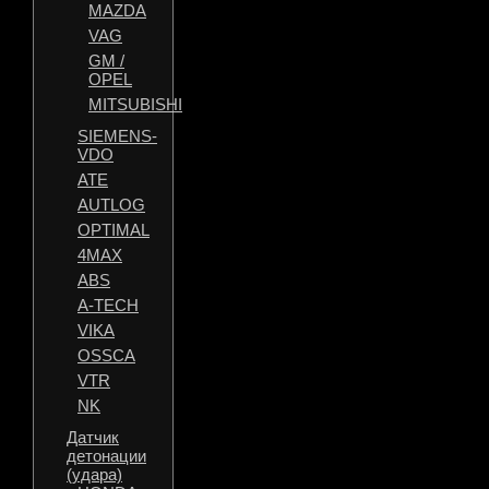
MAZDA
VAG
GM /
OPEL
MITSUBISHI
SIEMENS-
VDO
ATE
AUTLOG
OPTIMAL
4MAX
ABS
A-TECH
VIKA
OSSCA
VTR
NK
Датчик
детонации
(удара)