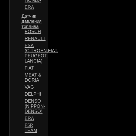
HONDA
ERA
Датчик
давления
топлива
BOSCH
RENAULT
PSA
(CITROEN,FIAT,
PEUGEOT,
LANCIA)
FIAT
MEAT &
DORIA
VAG
DELPHI
DENSO
(NIPPON-
DENSO)
ERA
F5R
TEAM