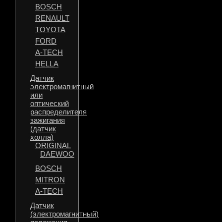
BOSCH
RENAULT
TOYOTA
FORD
A-TECH
HELLA
Датчик
электромагнитный
или
оптический
распределителя
зажигания
(датчик
холла)
ORIGINAL
DAEWOO
BOSCH
MITRON
A-TECH
Датчик
(электромагнитный)