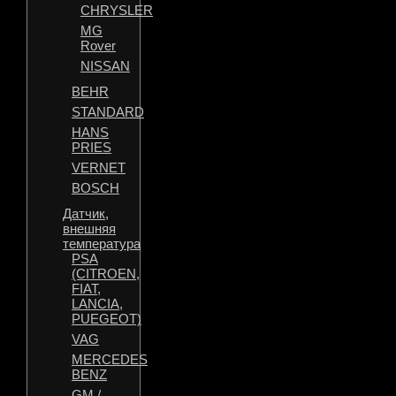
CHRYSLER
MG
Rover
NISSAN
BEHR
STANDARD
HANS
PRIES
VERNET
BOSCH
Датчик,
внешняя
температура
PSA
(CITROEN,
FIAT,
LANCIA,
PUEGEOT)
VAG
MERCEDES
BENZ
GM /