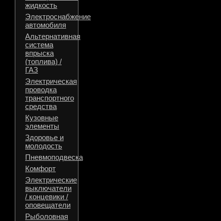
жидкость
Электроснабжение
автомобиля
Альтернативная
система
впрыска
(топлива) /
ГАЗ
Электрическая
проводка
транспортного
средства
Кузовные
элементы
Здоровье и
молодость
Пневмоподвеска
Комфорт
Электрические
выключатели
/ концевики /
оповещатели
Рыболовная