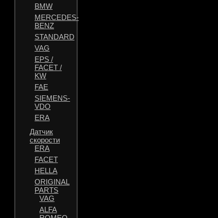
BMW
MERCEDES-
BENZ
STANDARD
VAG
EPS /
FACET /
KW
FAE
SIEMENS-
VDO
ERA
Датчик
скорости
ERA
FACET
HELLA
ORIGINAL
PARTS
VAG
ALFA
ROMEO