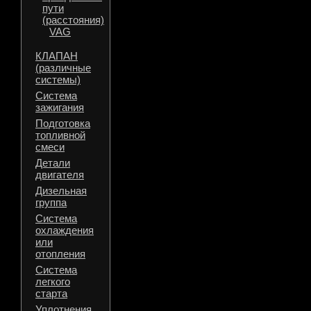
пути
(расстояния)
VAG
КЛАПАН
(различные
системы)
Система
зажигания
Подготовка
топливной
смеси
Детали
двигателя
Дизельная
группа
Система
охлаждения
или
отопления
Система
легкого
старта
Уплотнения