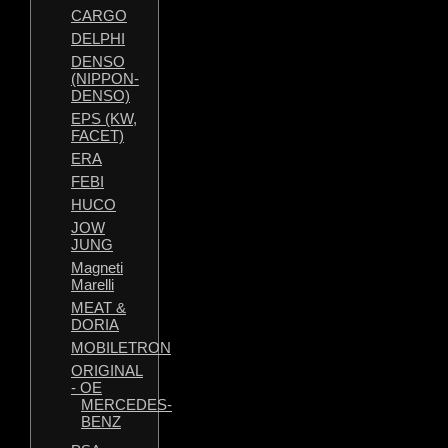
CARGO
DELPHI
DENSO
(NIPPON-
DENSO)
EPS (KW,
FACET)
ERA
FEBI
HUCO
JOW
JUNG
Magneti
Marelli
MEAT &
DORIA
MOBILETRON
ORIGINAL
- OE
MERCEDES-
BENZ