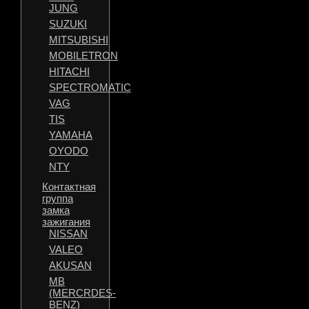
JUNG
SUZUKI
MITSUBISHI
MOBILETRON
HITACHI
SPECTROMATIC
VAG
TIS
YAMAHA
OYODO
NTY
Контактная
группа
замка
зажигания
NISSAN
VALEO
AKUSAN
MB
(MERCRDES-
BENZ)