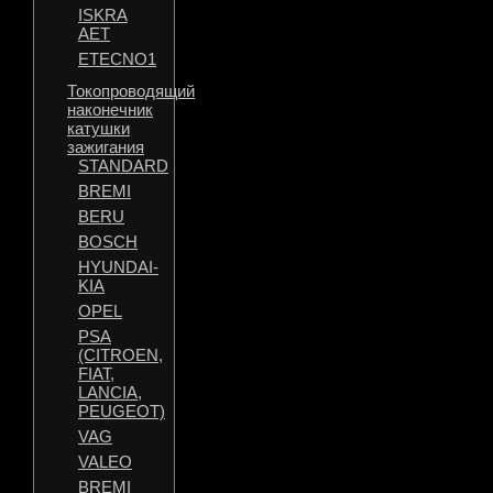
ISKRA
AET
ETECNO1
Токопроводящий
наконечник
катушки
зажигания
STANDARD
BREMI
BERU
BOSCH
HYUNDAI-
KIA
OPEL
PSA
(CITROEN,
FIAT,
LANCIA,
PEUGEOT)
VAG
VALEO
BREMI