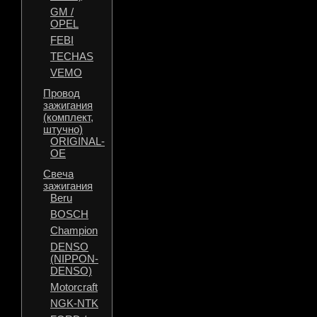
GM /
OPEL
FEBI
TECHAS
VEMO
Провод
зажигания
(комплект,
штучно)
ORIGINAL-
OE
Свеча
зажигания
Beru
BOSCH
Champion
DENSO
(NIPPON-
DENSO)
Motorcraft
NGK-NTK