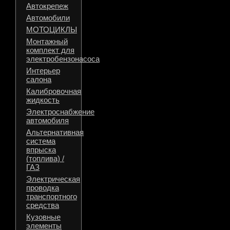
Автокрепеж
Автомобили
МОТОЦИКЛЫ
Монтажный
комплект для
электробензонасоса
Интерьер
салона
Калибровочная
жидкость
Электроснабжение
автомобиля
Альтернативная
система
впрыска
(топлива) /
ГАЗ
Электрическая
проводка
транспортного
средства
Кузовные
элементы