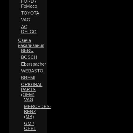
FORD /
FoMoco
TOYOTA
VAG
AC
DELCO
Свеча
накаливания
BERU
BOSCH
Eberspacher
WEBASTO
BREMI
ORIGINAL
PARTS
(OEM)
VAG
MERCEDES-
BENZ
(MB)
GM /
OPEL