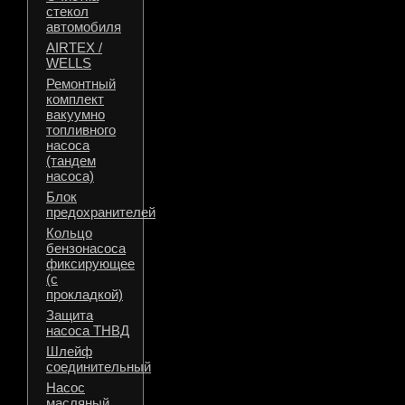
стекол
автомобиля
AIRTEX /
WELLS
Ремонтный
комплект
вакуумно
топливного
насоса
(тандем
насоса)
Блок
предохранителей
Кольцо
бензонасоса
фиксирующее
(с
прокладкой)
Защита
насоса ТНВД
Шлейф
соединительный
Насос
масляный