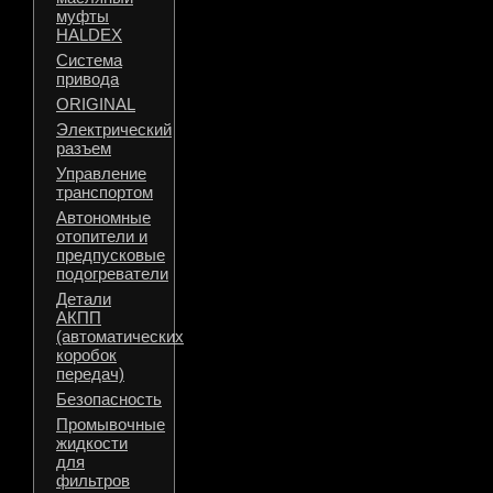
муфты
HALDEX
Система
привода
ORIGINAL
Электрический
разъем
Управление
транспортом
Автономные
отопители и
предпусковые
подогреватели
Детали
АКПП
(автоматических
коробок
передач)
Безопасность
Промывочные
жидкости
для
фильтров