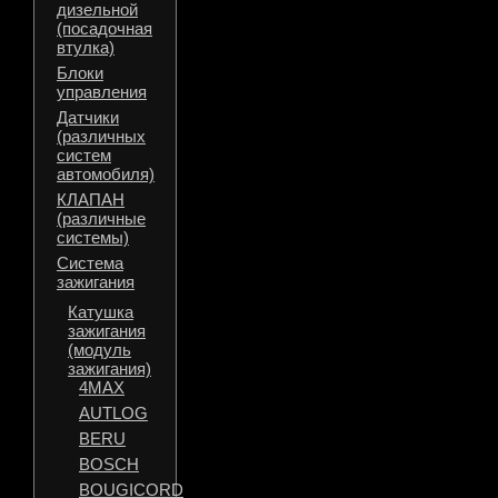
дизельной
(посадочная
втулка)
Блоки
управления
Датчики
(различных
систем
автомобиля)
КЛАПАН
(различные
системы)
Система
зажигания
Катушка
зажигания
(модуль
зажигания)
4MAX
AUTLOG
BERU
BOSCH
BOUGICORD