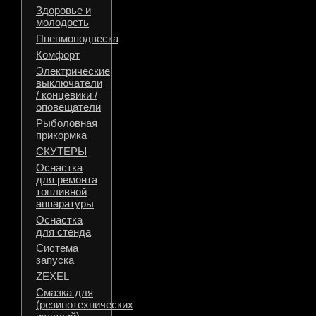
Здоровье и
молодость
Пневмоподвеска
Комфорт
Электрические
выключатели
/ концевики /
оповещатели
Рыболовная
прикормка
СКУТЕРЫ
Оснастка
для ремонта
топливной
аппаратуры
Оснастка
для стенда
Система
запуска
ZEXEL
Смазка для
(резинотехнических