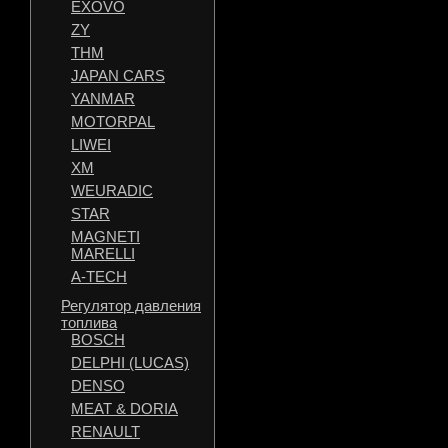
EXOVO
ZY
THM
JAPAN CARS
YANMAR
MOTORPAL
LIWEI
XM
WEURADIC
STAR
MAGNETI
MARELLI
A-TECH
Регулятор давления
топлива
BOSCH
DELPHI (LUCAS)
DENSO
MEAT & DORIA
RENAULT