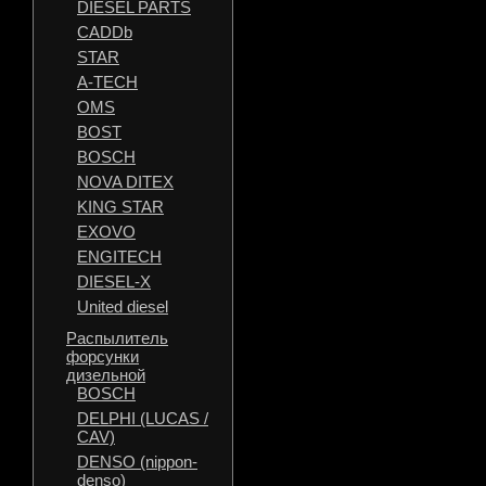
DIESEL PARTS
CADDb
STAR
A-TECH
OMS
BOST
BOSCH
NOVA DITEX
KING STAR
EXOVO
ENGITECH
DIESEL-X
United diesel
Распылитель
форсунки
дизельной
BOSCH
DELPHI (LUCAS /
CAV)
DENSO (nippon-
denso)