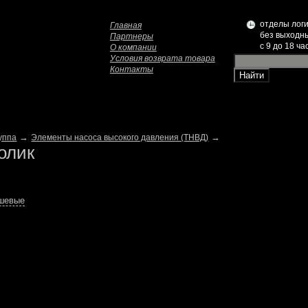
отделы логи
Главная
без выходн
Партнеры
c 9 до 18 ча
О компании
Условия возврата товара
Контакты
→
→
уппа
Элементы насоса высокого давления (ТНВД)
олик
ешевые