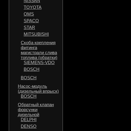
NISSAN
TOYOTA
OMS
SPACO
STAR
MITSUBISHI
Скоба крепления
фитинга
магистрали слива
топлива (обратки)
SIEMENS-VDO
BOSCH
BOSCH
Насос-модуль
(дизельный впрыск)
BOSCH
Обратный клапан
форсунки
дизельной
DELPHI
DENSO