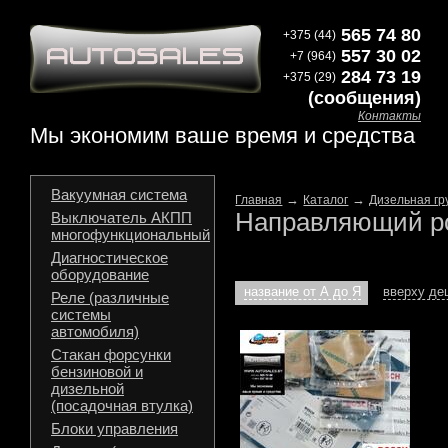
565 74 80
+375 (44)
557 30 02
+7 (964)
284 73 19
+375 (29)
(сообщения)
Контакты
Мы экономим ваше время и средства
Вакуумная система
→
→
Главная
Каталог
Дизельная гр
Направляющий р
Выключатель АКПП
многофункциональный
Диагностическое
оборудование
название от А до Я
вверху д
Реле (различные
системы
автомобиля)
Стакан форсунки
бензиновой и
дизельной
(посадочная втулка)
Блоки управления