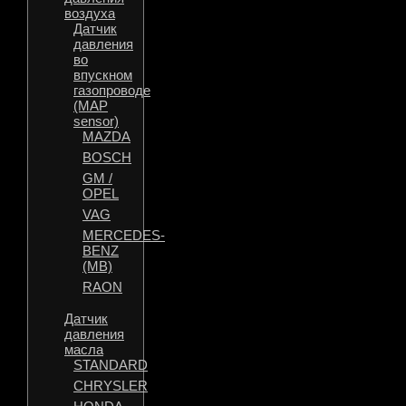
воздуха
Датчик
давления
во
впускном
газопроводе
(MAP
sensor)
MAZDA
BOSCH
GM /
OPEL
VAG
MERCEDES-
BENZ
(MB)
RAON
Датчик
давления
масла
STANDARD
CHRYSLER