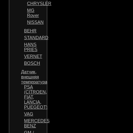
CHRYSLER
MG
Rover
NISSAN
BEHR
STANDARD
HANS
PRIES
VERNET
BOSCH
Датчик,
внешняя
температура
PSA
(CITROEN,
FIAT,
LANCIA,
PUEGEOT)
VAG
MERCEDES
BENZ
GM /