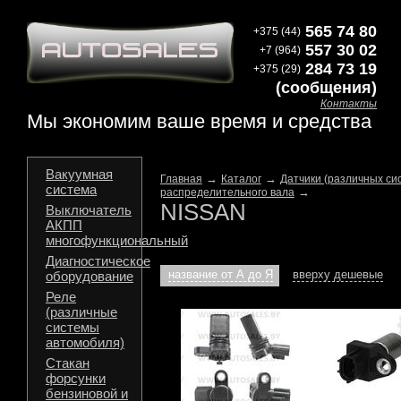
565 74 80
+375 (44)
557 30 02
+7 (964)
284 73 19
+375 (29)
(сообщения)
Контакты
Мы экономим ваше время и средства
Вакуумная
→
→
Главная
Каталог
Датчики (различных си
система
→
распределительного вала
NISSAN
Выключатель
АКПП
многофункциональный
Диагностическое
название от А до Я
вверху дешевые
оборудование
Реле
(различные
системы
автомобиля)
Стакан
форсунки
бензиновой и