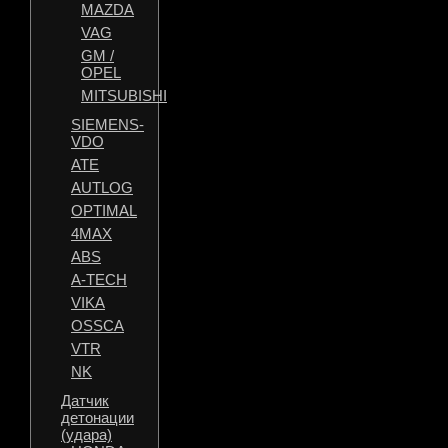
MAZDA
VAG
GM /
OPEL
MITSUBISHI
SIEMENS-
VDO
ATE
AUTLOG
OPTIMAL
4MAX
ABS
A-TECH
VIKA
OSSCA
VTR
NK
Датчик
детонации
(удара)