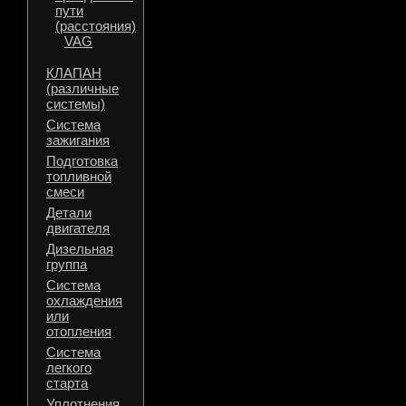
пути
(расстояния)
VAG
КЛАПАН
(различные
системы)
Система
зажигания
Подготовка
топливной
смеси
Детали
двигателя
Дизельная
группа
Система
охлаждения
или
отопления
Система
легкого
старта
Уплотнения