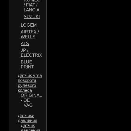
/ FIAT /
LANCIA
SUZUKI
LOGEM
AIRTEX /
WELLS
ATS
JP /
ELECTRIX
BLUE
PRINT
Датчик угла
поворота
рулевого
колеса
ORIGINAL
- OE
VAG
Датчики
давления
Датчик
давления