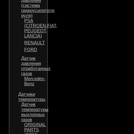
давления
(система
гидроусилителя
руля)
PSA
(CITROEN,FIAT,
PEUGEOT,
LANCIA)
RENAULT
FORD
Датчик
давления
отработанных
газов
Mercedes-
Benz
Датчики
температуры
Датчик
температуры
выхлопных
газов
ORIGINAL
PARTS