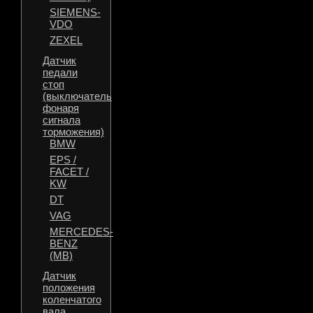
SIEMENS-
VDO
ZEXEL
Датчик
педали
стоп
(выключатель
фонаря
сигнала
торможения)
BMW
EPS /
FACET /
KW
DT
VAG
MERCEDES-
BENZ
(MB)
Датчик
положения
коленчатого
вала