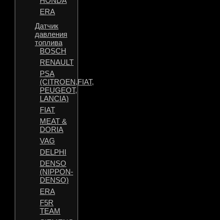
HONDA
ERA
Датчик
давления
топлива
BOSCH
RENAULT
PSA
(CITROEN,FIAT,
PEUGEOT,
LANCIA)
FIAT
MEAT &
DORIA
VAG
DELPHI
DENSO
(NIPPON-
DENSO)
ERA
F5R
TEAM