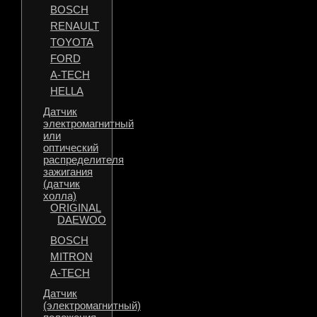
BOSCH
RENAULT
TOYOTA
FORD
A-TECH
HELLA
Датчик
электромагнитный
или
оптический
распределителя
зажигания
(датчик
холла)
ORIGINAL
DAEWOO
BOSCH
MITRON
A-TECH
Датчик
(электромагнитный)