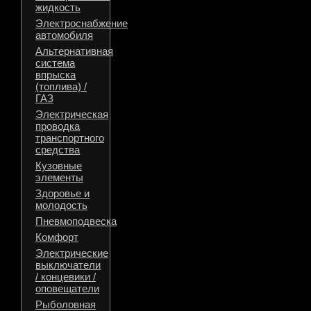
жидкость
Электроснабжение
автомобиля
Альтернативная
система
впрыска
(топлива) /
ГАЗ
Электрическая
проводка
транспортного
средства
Кузовные
элементы
Здоровье и
молодость
Пневмоподвеска
Комфорт
Электрические
выключатели
/ концевики /
оповещатели
Рыболовная