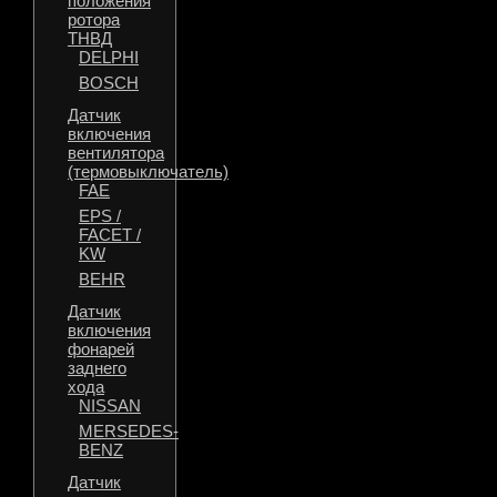
положения
ротора
ТНВД
DELPHI
BOSCH
Датчик
включения
вентилятора
(термовыключатель)
FAE
EPS /
FACET /
KW
BEHR
Датчик
включения
фонарей
заднего
хода
NISSAN
MERSEDES-
BENZ
Датчик