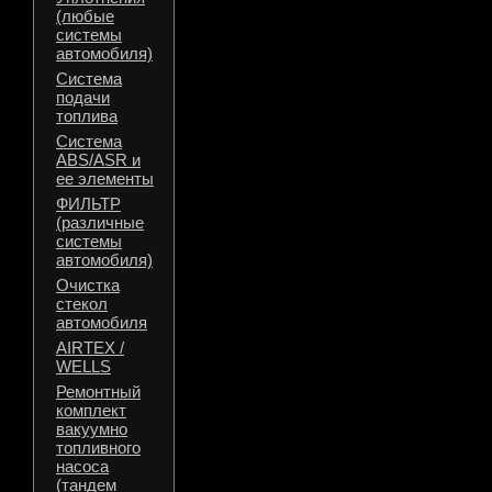
(любые
системы
автомобиля)
Система
подачи
топлива
Система
ABS/ASR и
ее элементы
ФИЛЬТР
(различные
системы
автомобиля)
Очистка
стекол
автомобиля
AIRTEX /
WELLS
Ремонтный
комплект
вакуумно
топливного
насоса
(тандем