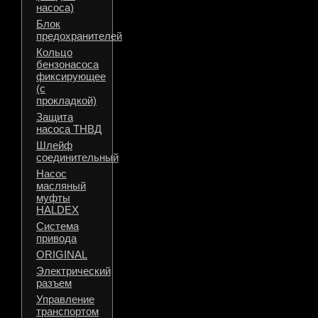
насоса)
Блок
предохранителей
Кольцо
бензонасоса
фиксирующее
(с
прокладкой)
Защита
насоса ТНВД
Шлейф
соединительный
Насос
масляный
муфты
HALDEX
Система
привода
ORIGINAL
Электрический
разъем
Управление
транспортом