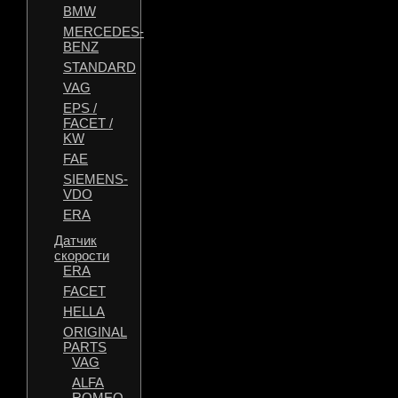
BMW
MERCEDES-
BENZ
STANDARD
VAG
EPS /
FACET /
KW
FAE
SIEMENS-
VDO
ERA
Датчик
скорости
ERA
FACET
HELLA
ORIGINAL
PARTS
VAG
ALFA
ROMEO