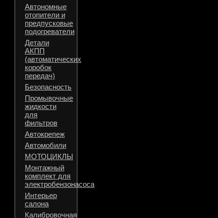
Автономные
отопители и
предпусковые
подогреватели
Детали
АКПП
(автоматических
коробок
передач)
Безопасность
Промывочные
жидкости
для
фильтров
Автокрепеж
Автомобили
МОТОЦИКЛЫ
Монтажный
комплект для
электробензонасоса
Интерьер
салона
Калибровочная