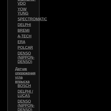
VDO
YOW
YUNG
SPECTROMATIC
DELPHI
BREMI
A-TECH
ERA
POLCAR
DENSO
(NIPPON-
DENSO)
Датчик
опережения
угла
впрыска
BOSCH
DELPHI /
LUCAS
DENSO
(NIPPON-
DENSO)