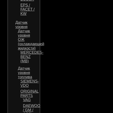
EPS /
FACET /
KW
Датчик
уровня
Датчик
уровня
ОЖ
(охлаждающей
жидкости)
MERCEDES-
BENZ
(MB)
Датчик
уровня
топлива
SIEMENS-
VDO
ORIGINAL
PARTS
VAG
DAEWOO
/ GM /